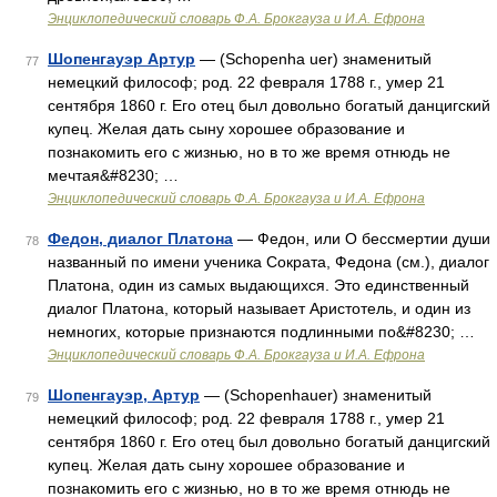
Энциклопедический словарь Ф.А. Брокгауза и И.А. Ефрона
Шопенгауэр Артур
— (Schopenha uer) знаменитый
77
немецкий философ; род. 22 февраля 1788 г., умер 21
сентября 1860 г. Его отец был довольно богатый данцигский
купец. Желая дать сыну хорошее образование и
познакомить его с жизнью, но в то же время отнюдь не
мечтая&#8230; …
Энциклопедический словарь Ф.А. Брокгауза и И.А. Ефрона
Федон, диалог Платона
— Федон, или О бессмертии души
78
названный по имени ученика Сократа, Федона (см.), диалог
Платона, один из самых выдающихся. Это единственный
диалог Платона, который называет Аристотель, и один из
немногих, которые признаются подлинными по&#8230; …
Энциклопедический словарь Ф.А. Брокгауза и И.А. Ефрона
Шопенгауэр, Артур
— (Schopenhauer) знаменитый
79
немецкий философ; род. 22 февраля 1788 г., умер 21
сентября 1860 г. Его отец был довольно богатый данцигский
купец. Желая дать сыну хорошее образование и
познакомить его с жизнью, но в то же время отнюдь не