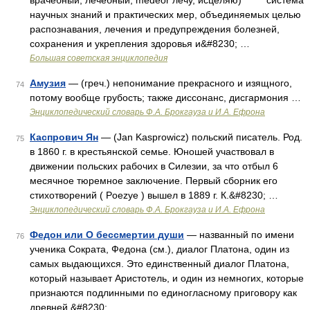
врачебный, лечебный, medeor лечу, исцеляю) система
научных знаний и практических мер, объединяемых целью
распознавания, лечения и предупреждения болезней,
сохранения и укрепления здоровья и&#8230; …
Большая советская энциклопедия
Амузия
— (греч.) непонимание прекрасного и изящного,
74
потому вообще грубость; также диссонанс, дисгармония …
Энциклопедический словарь Ф.А. Брокгауза и И.А. Ефрона
Каспрович Ян
— (Jan Kasprowicz) польский писатель. Род.
75
в 1860 г. в крестьянской семье. Юношей участвовал в
движении польских рабочих в Силезии, за что отбыл 6
месячное тюремное заключение. Первый сборник его
стихотворений ( Poezye ) вышел в 1889 г. К.&#8230; …
Энциклопедический словарь Ф.А. Брокгауза и И.А. Ефрона
Федон или О бессмертии души
— названный по имени
76
ученика Сократа, Федона (см.), диалог Платона, один из
самых выдающихся. Это единственный диалог Платона,
который называет Аристотель, и один из немногих, которые
признаются подлинными по единогласному приговору как
древней,&#8230; …