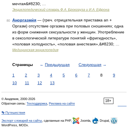
мечтая&#8230; …
Энциклопедический словарь Ф.А. Брокгауза и И.А. Ефрона
Аноргазми́я
— (греч. отрицательная приставка an +
80
Оргазм) отсутствие оргазма при половых сношениях; одна
из форм снижения сексуальности у женщин. Употребление
в сексологической литературе понятий «фригидность»,
«половая холодность», «половая анестезия»,&#8230; …
Медицинская энциклопедия
Страницы
←
Предыдущая
Следующая
→
1
2
3
4
5
6
7
8
9
10
11
12
13
© Академик, 2000-2026
18+
Обратная связь:
Техподдержка
,
Реклама на сайте
👣 Путешествия
Экспорт словарей на сайты
, сделанные на PHP,
Joomla,
Drupal,
WordPress, MODx.